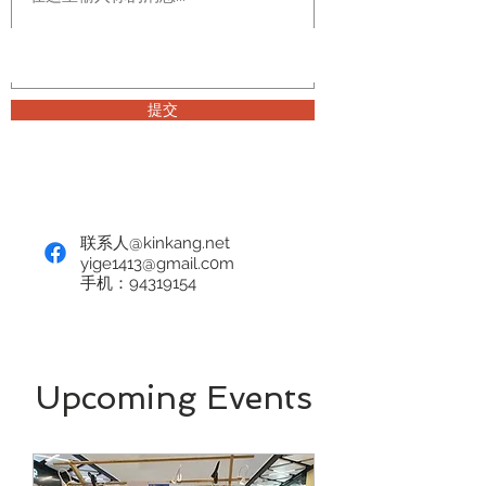
提交
联系人@kinkang.net
yige1413@gmail.c0m
手机：94319154
Upcoming Events