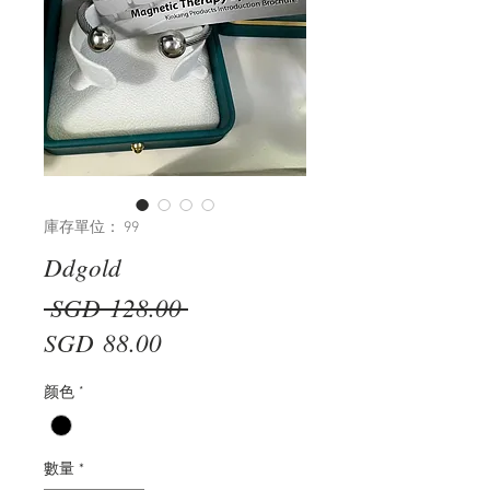
庫存單位： 99
Ddgold
一
 SGD 128.00 
促
般
SGD 88.00
銷
價
颜色
*
價
格
格
數量
*