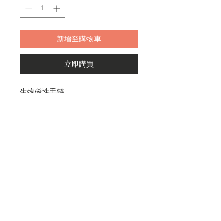
新增至購物車
立即購買
生物磁性手链。
Ddgold
310不锈钢，无腐蚀性，2000磁高
退货和退款政策
斯。
我是退货和退款政策。我是一个让您
的客户知道如果他们对购买不满意该
怎么做的好地方。制定直截了当的退
款或换货政策是建立信任并让您的客
户放心购买的好方法。