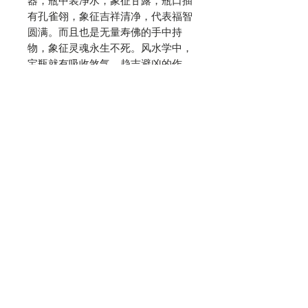
器，瓶中装净水，象征甘露，瓶口插
有孔雀翎，象征吉祥清净，代表福智
圆满。而且也是无量寿佛的手中持
物，象征灵魂永生不死。风水学中，
宝瓶就有吸收煞气，趋吉避凶的作
用，寓意吉祥、富贵、旺财、和谐之
意，是古今阳宅风水学里必不可少的
物件，因此，备受青睐。 Coming
soon.........
Do Not Sell My Personal Information
© 2023 太阳镜商店。自豪地创建